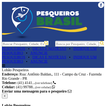
PESQUEIROS
•
DICAS E NOTÍCIAS
•
INDIQUE UM
PESQUEIRO
•
ANUNCIE
PESQUEIROS
•
DICAS E NOTÍCIAS
•
INDIQUE UM
PESQUEIRO
•
ANUNCIE
Lobão Pesqueiros
Endereço:
Rua: Antônio Baldan,, 111 - Campo da Cruz - Fazenda
Rio Grande - PR
Telefone:
(41) 4141...
(ver telefone)
Celular:
(41) 99788...
(ver celular)
Enviar uma mensagem para o pesqueiro
×
Lobão Pesqueiros