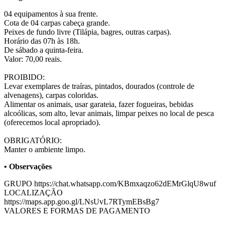
04 equipamentos à sua frente.
Cota de 04 carpas cabeça grande.
Peixes de fundo livre (Tilápia, bagres, outras carpas).
Horário das 07h às 18h.
De sábado a quinta-feira.
Valor: 70,00 reais.
PROIBIDO:
Levar exemplares de traíras, pintados, dourados (controle de
alvenagens), carpas coloridas.
Alimentar os animais, usar garateia, fazer fogueiras, bebidas
alcoólicas, som alto, levar animais, limpar peixes no local de pesca
(oferecemos local apropriado).
OBRIGATÓRIO:
Manter o ambiente limpo.
• Observações
GRUPO https://chat.whatsapp.com/KBmxaqzo62dEMrGlqU8wuf
LOCALIZAÇÃO
https://maps.app.goo.gl/LNsUvL7RTymEBsBg7
VALORES E FORMAS DE PAGAMENTO