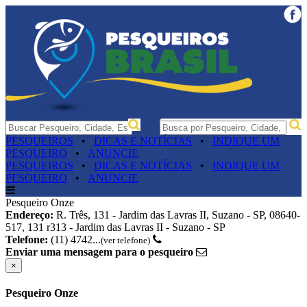
PESQUEIROS
•
DICAS E NOTÍCIAS
•
INDIQUE UM
PESQUEIRO
•
ANUNCIE
PESQUEIROS
•
DICAS E NOTÍCIAS
•
INDIQUE UM
PESQUEIRO
•
ANUNCIE
Pesqueiro Onze
Endereço:
R. Três, 131 - Jardim das Lavras II, Suzano - SP, 08640-
517, 131 r313 - Jardim das Lavras II - Suzano - SP
Telefone:
(11) 4742...
(ver telefone)
Enviar uma mensagem para o pesqueiro
×
Pesqueiro Onze